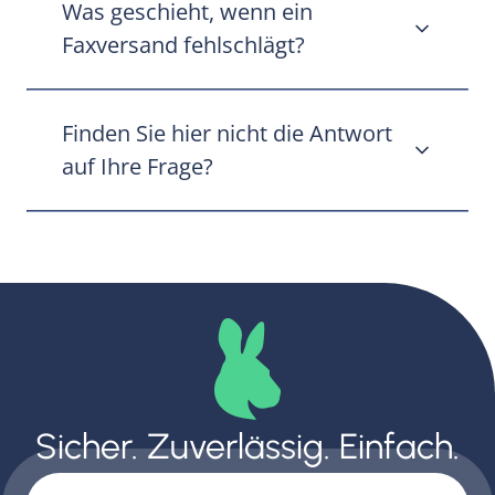
Was geschieht, wenn ein
Mastercard als Zahlungsmöglichkeiten.
Faxversand fehlschlägt?
Falls Ihr Fax nicht erfolgreich gesendet
Finden Sie hier nicht die Antwort
werden kann, erhalten Sie eine
Rückerstattung Ihrer Zahlung abzüglich
auf Ihre Frage?
einer nicht erstattungsfähigen Gebühr von
0,30 EUR zzgl. 4,5% des Originalbetrages.
Dann senden Sie Ihre Fragen bitte an
support@faxaroo.com
.
Sicher. Zuverlässig. Einfach.