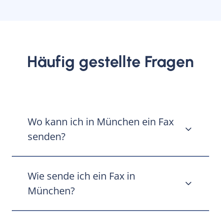
Häufig gestellte Fragen
Wo kann ich in München ein Fax
senden?
Überall! Öffnen Sie einfach auf einem
Wie sende ich ein Fax in
beliebigen Gerät in Ihrem Webbrowser die
Seite
München?
https://app.faxaroo.com/
, und
senden Sie Ihr Fax – ganz gleich, wo in
München Sie gerade sind.
Wenn Sie in München sind, ist es wirklich