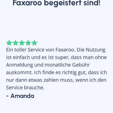
Faxaroo begeistert sind!
Ein toller Service von Faxaroo. Die Nutzung
Wa
ist einfach und es ist super, dass man ohne
Ei
Anmeldung und monatliche Gebühr
In
auskommt. Ich finde es richtig gut, dass ich
Zu
nur dann etwas zahlen muss, wenn ich den
so
Service brauche.
ge
he
- Amanda
zu
- 